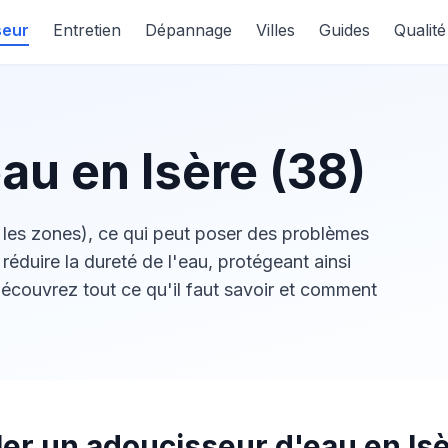
seur
Entretien
Dépannage
Villes
Guides
Qualit
au en Isère (38)
n les zones), ce qui peut poser des problèmes
éduire la dureté de l'eau, protégeant ainsi
 Découvrez tout ce qu'il faut savoir et comment
ler un adoucisseur d'eau en Isè