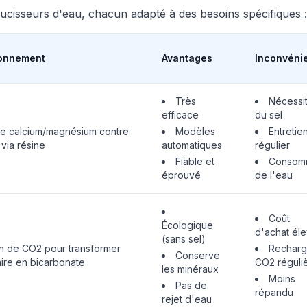
doucisseurs d'eau, chacun adapté à des besoins spécifiques :
ionnement
Avantages
Inconvéni
Très
Nécessi
efficace
du sel
e calcium/magnésium contre
Modèles
Entretie
via résine
automatiques
régulier
Fiable et
Consom
éprouvé
de l'eau
Coût
Écologique
d'achat él
(sans sel)
on de CO2 pour transformer
Rechar
Conserve
aire en bicarbonate
CO2 réguli
les minéraux
Moins
Pas de
répandu
rejet d'eau