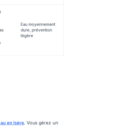
é
Eau moyennement
as
dure, prévention
légère
s
eau en Isère
.
Vous gérez un