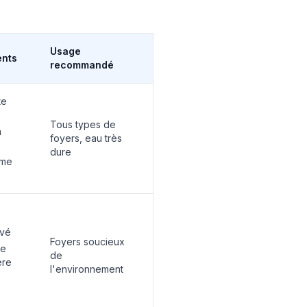
Usage
ents
recommandé
te
Tous types de
n
foyers, eau très
dure
me
evé
Foyers soucieux
ge
de
ère
l'environnement