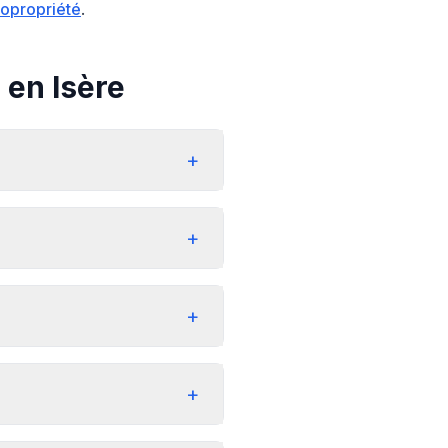
copropriété
.
 en Isère
+
+
+
+