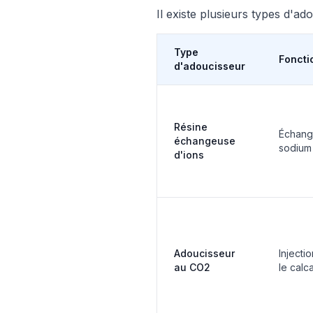
Il existe plusieurs types d'a
Type
Fonct
d'adoucisseur
Résine
Échang
échangeuse
sodium 
d'ions
Adoucisseur
Injecti
au CO2
le calc