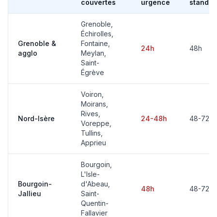
couvertes
urgence
standar
Grenoble,
Échirolles,
Grenoble &
Fontaine,
24h
48h
agglo
Meylan,
Saint-
Égrève
Voiron,
Moirans,
Rives,
Nord-Isère
24-48h
48-72h
Voreppe,
Tullins,
Apprieu
Bourgoin,
L'Isle-
Bourgoin-
d'Abeau,
48h
48-72h
Jallieu
Saint-
Quentin-
Fallavier