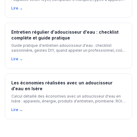
questions à poser à l'installateur.
Lire →
Entretien régulier d'adoucisseur d'eau : checklist
complète et guide pratique
Guide pratique d'entretien adoucisseur d'eau : checklist
saisonnière, gestes DIY, quand appeler un professionnel, coûts
et signes d'alerte en Isère.
Lire →
Les économies réalisées avec un adoucisseur
d'eau en Isère
Calcul détaillé des économies avec un adoucisseur d'eau en
Isère : appareils, énergie, produits d'entretien, plomberie. ROI
selon dureté de l'eau, aides financières disponibles.
Lire →